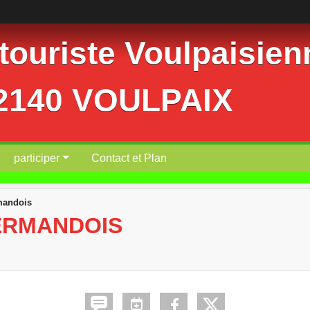
ouriste Voulpaisienn
02140 VOULPAIX
participer
Contact et Plan
mandois
ERMANDOIS