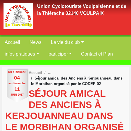
Panneau de gestion des cookies
Union Cyclotouriste Voulpaisienne et de
la Thiérache 02140 VOULPAIX
Accueil
News
La vie du club
infos pratiques
participer
Contact et Plan
Du
dimanche
Accueil
04
Séjour amical des Anciens à Kerjouanneau dans
le Morbihan organisé par le CODEP 02
au
dimanche
11
SÉJOUR AMICAL
JUIN
2017
DES ANCIENS À
KERJOUANNEAU DANS
LE MORBIHAN ORGANISÉ