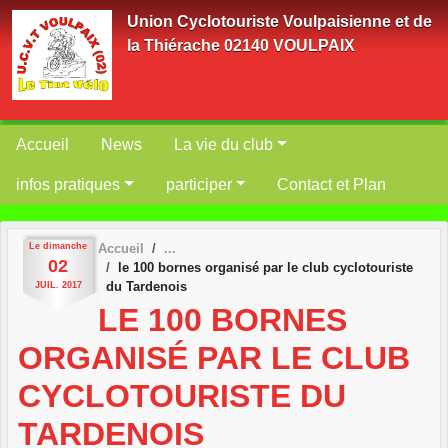
Panneau de gestion des cookies
Union Cyclotouriste Voulpaisienne et de
la Thiérache 02140 VOULPAIX
Accueil
News
La vie du club
infos pratiques
participer
Contact et Plan
Le
dimanche
Accueil
02
le 100 bornes organisé par le club cyclotouriste
du Tardenois
JUIL.
2017
LE 100 BORNES
ORGANISÉ PAR LE CLUB
CYCLOTOURISTE DU
TARDENOIS