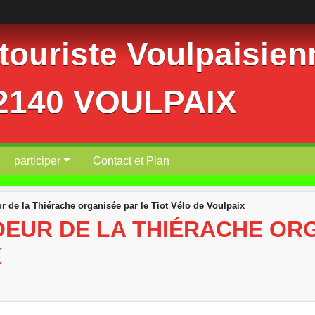
ouriste Voulpaisienn
02140 VOULPAIX
participer
Contact et Plan
 de la Thiérache organisée par le Tiot Vélo de Voulpaix
EUR DE LA THIÉRACHE ORG
X