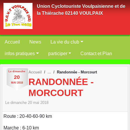
Panneau de gestion des cookies
Union Cyclotouriste Voulpaisienne et de
la Thiérache 02140 VOULPAIX
Accueil
News
La vie du club
infos pratiques
participer
Contact et Plan
Le
dimanche
Accueil
Randonnée - Morcourt
20
RANDONNÉE -
MAI
2018
MORCOURT
Le
dimanche
20
mai
2018
Route : 20-40-60-90 km
Marche : 6-10 km