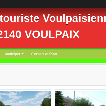
ouriste Voulpaisienn
02140 VOULPAIX
participer
Contact et Plan