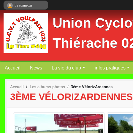
Panneau de gestion des cookies
Se connecter
Union Cyclot
Thiérache 
Accueil
News
La vie du club
infos pratiques
Accueil
Les albums photos
3ème VélorizArdennes
3ÈME VÉLORIZARDENNES