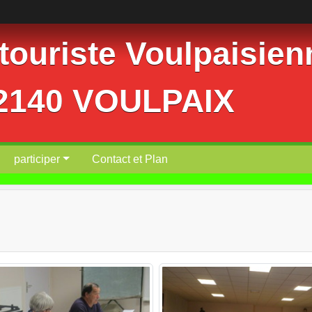
ouriste Voulpaisienn
02140 VOULPAIX
participer
Contact et Plan