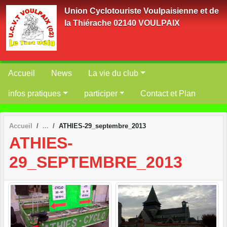
Panneau de gestion des cookies
Union Cyclotouriste Voulpaisienne et de
la Thiérache 02140 VOULPAIX
Accueil
News
La vie du club
infos pratiques
participer
Contact et Plan
Accueil
ATHIES-29_septembre_2013
ATHIES-
29_SEPTEMBRE_2013