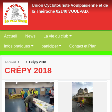
Panneau de gestion des cookies
Union Cyclotouriste Voulpaisienne et de
la Thiérache 02140 VOULPAIX
Accueil
News
La vie du club
infos pratiques
participer
Contact et Plan
Accueil
Crépy 2018
CRÉPY 2018