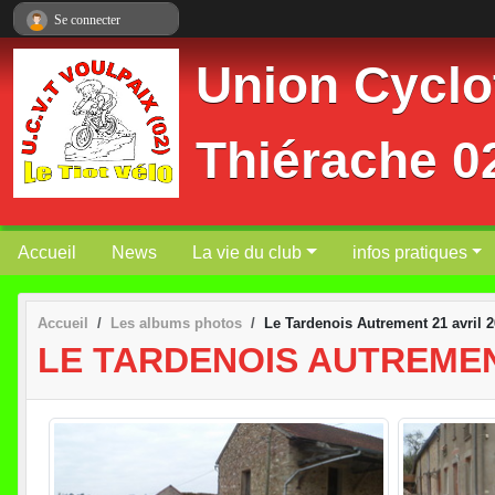
Panneau de gestion des cookies
Se connecter
Union Cyclot
Thiérache 
Accueil
News
La vie du club
infos pratiques
Accueil
Les albums photos
Le Tardenois Autrement 21 avril 
LE TARDENOIS AUTREMENT