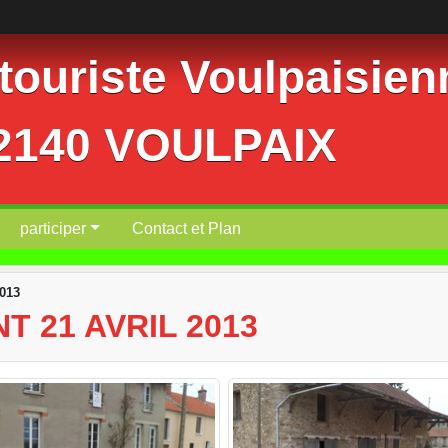
ouriste Voulpaisienn
02140 VOULPAIX
participer
Contact et Plan
2013
 21 AVRIL 2013