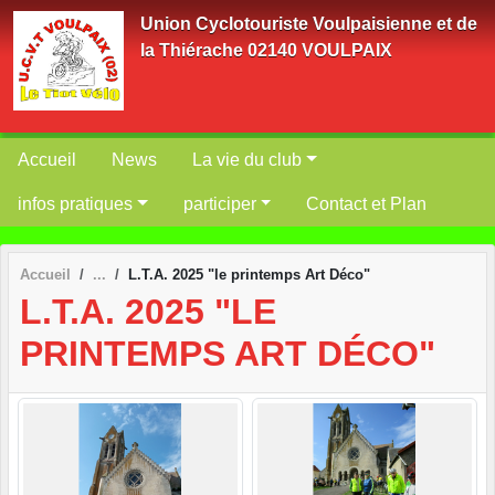
Panneau de gestion des cookies
Union Cyclotouriste Voulpaisienne et de
la Thiérache 02140 VOULPAIX
Accueil
News
La vie du club
infos pratiques
participer
Contact et Plan
Accueil
L.T.A. 2025 "le printemps Art Déco"
L.T.A. 2025 "LE
PRINTEMPS ART DÉCO"