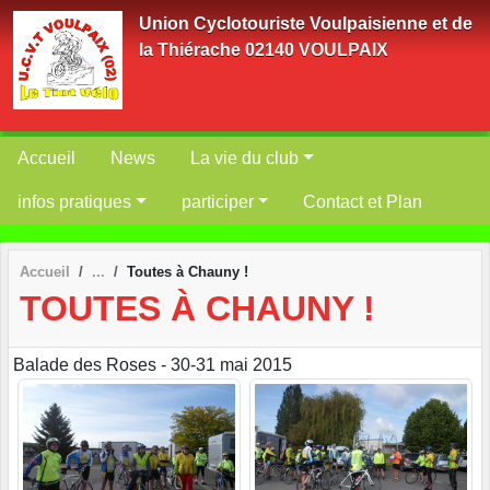
Panneau de gestion des cookies
Union Cyclotouriste Voulpaisienne et de
la Thiérache 02140 VOULPAIX
Accueil
News
La vie du club
infos pratiques
participer
Contact et Plan
Accueil
Toutes à Chauny !
TOUTES À CHAUNY !
Balade des Roses - 30-31 mai 2015